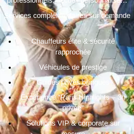
professionnels, accueil personnalisé…
Services complémentaires sur demande
:
Chauffeurs élite & sécurité
rapprochée
Véhicules de prestige
Guides privés bilingues
Expérience “Paris Highlights – 3h
privée”
Solutions VIP & corporate sur
mesure