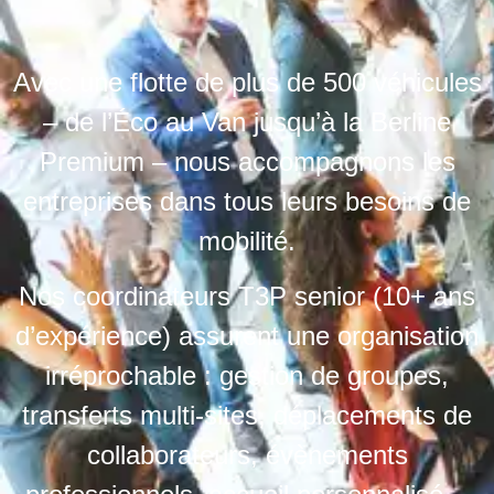
Avec une flotte de plus de 500 véhicules
– de l’Éco au Van jusqu’à la Berline
Premium – nous accompagnons les
entreprises dans tous leurs besoins de
mobilité.
Nos coordinateurs T3P senior (10+ ans
d’expérience) assurent une organisation
irréprochable : gestion de groupes,
transferts multi-sites, déplacements de
collaborateurs, évènements