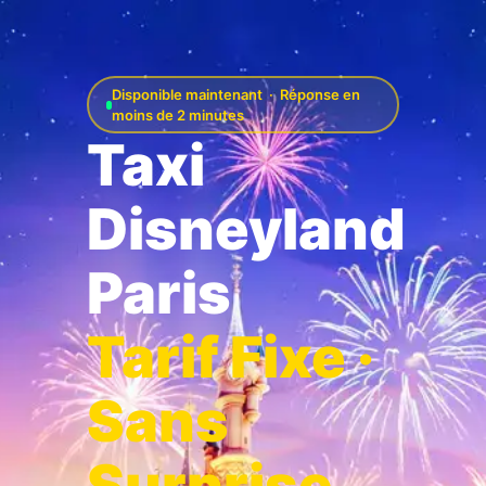
Disponible maintenant · Réponse en
moins de 2 minutes
Taxi
Disneyland
Paris
Tarif Fixe ·
Sans
Surprise