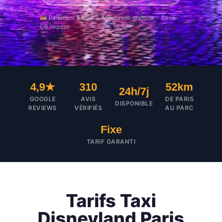
💳 Paiement à bord · Annulation gratuite · Sans
CB requise
4,9★
310
52km
24h/7j
GOOGLE
AVIS
DE PARIS
DISPONIBLE
REVIEWS
VÉRIFIÉS
AU PARC
Fixe
TARIF GARANTI
Tarifs Taxi
Disneyland Paris