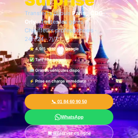
Transferts depuis
Paris
·
CDG
·
Orly
· Toutes les gares
Chauffeurs professionnels ·
24h/24 · 7j/7
⭐ 4,9/5 · 310 avis Google
✅ Tarif fixe garanti
🚐 Grands véhicules dispo
⚡ Prise en charge immédiate
📞 01 84 60 90 50
WhatsApp
📅 Réserver en ligne