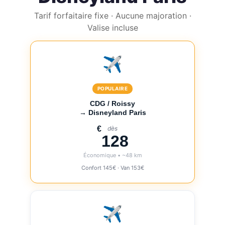
Tarif forfaitaire fixe · Aucune majoration ·
Valise incluse
✈️
POPULAIRE
CDG / Roissy
→ Disneyland Paris
€
dès
128
Économique • ~48 km
Confort 145€ · Van 153€
✈️