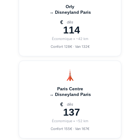
Orly
→ Disneyland Paris
€
dès
114
Économique • ~42 km
Confort 128€ · Van 132€
🗼
Paris Centre
→ Disneyland Paris
€
dès
137
Économique • ~52 km
Confort 155€ · Van 167€