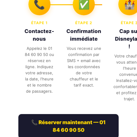
📞
✅
🏰
ÉTAPE 1
ÉTAPE 2
ÉTAPE 
Contactez-
Confirmation
Cap su
nous
immédiate
Disneyl
!
Appelez le 01
Vous recevez une
84 60 90 50 ou
confirmation par
Votre chauf
réservez en
SMS + email avec
vous atten
ligne. Indiquez
les coordonnées
l'heure
votre adresse,
de votre
convenu
la date, l'heure
chauffeur et le
Installez-v
et le nombre
tarif exact.
confortable
de passagers.
et profitez
trajet.
📞 Réserver maintenant — 01
84 60 90 50