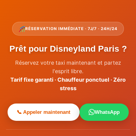
chercher en fin de journée à l'heure que vous
pour garantir votre créneau.
souhaitez. C'est la solution idéale pour une
journée sereine en famille.
🎢
RÉSERVATION IMMÉDIATE · 7J/7 · 24H/24
Prêt pour Disneyland Paris ?
Réservez votre taxi maintenant et partez
l'esprit libre.
Tarif fixe garanti · Chauffeur ponctuel · Zéro
stress
📞 Appeler maintenant
WhatsApp