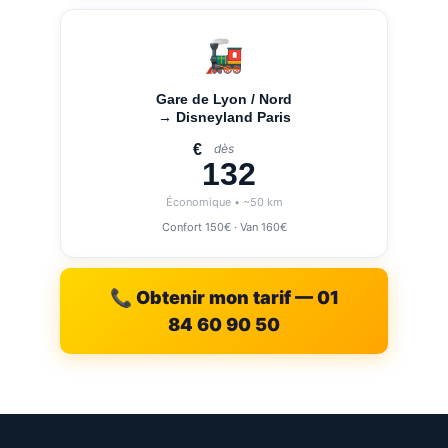
🚂
Gare de Lyon / Nord
→ Disneyland Paris
€
dès
132
Économique • ~50 km
Confort 150€ · Van 160€
📞 Obtenir mon tarif — 01
84 60 90 50